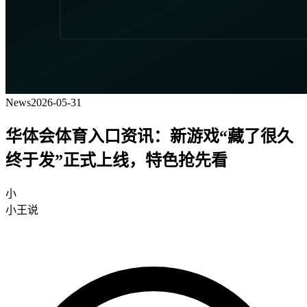
News
2026-05-31
华体会体育入口资讯：新游戏“藏了很久
终于发”正式上线，特色抢先看
小
小王说