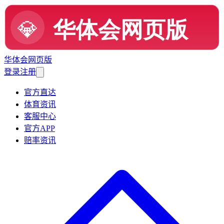
华体会网页版
登录
注册
官方直达
体育资讯
客服中心
官方APP
赔率资讯