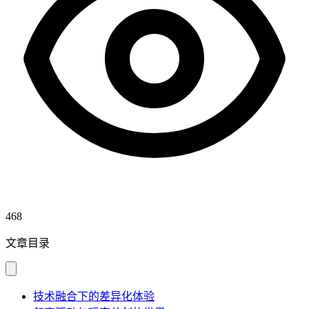
468
文章目录
技术融合下的差异化体验