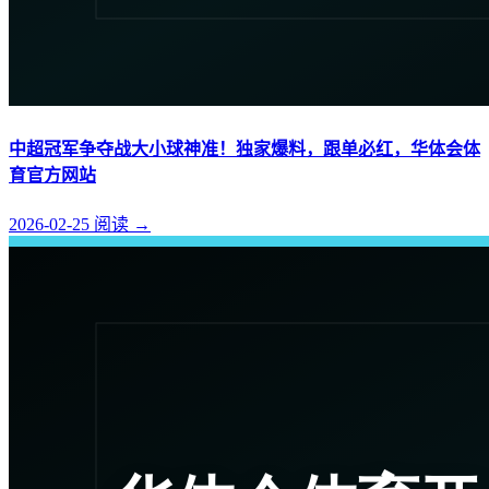
中超冠军争夺战大小球神准！独家爆料，跟单必红，华体会体
育官方网站
2026-02-25
阅读
→