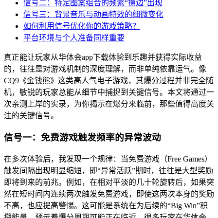
信号二：特定图案组合的频繁“擦边”出现
信号三：背景音乐与动画特效的细微变化
如何利用信号优化你的游戏策略？
平台环境与个人准备同样重要
真正能让玩家从华体会app下载体验到乐趣并获得实际收益
的，往往是对游戏机制的深度理解，而非单纯依靠运气。像
CQ9《金钱熊》这类高人气电子游戏，其爆分过程并非完全随
机，敏锐的玩家总能从细节中捕捉到关键信号。本文将通过一
次亲测上岸的实录，为你揭示在爆分来临前，那些值得高度关
注的关键信号。
信号一：免费游戏触发频率的异常波动
在多次体验后，我发现一个规律：当免费游戏（Free Games）
触发间隔出现明显缩短，即“异常活跃”期时，往往是大型奖励
即将到来的前兆。例如，在相对平淡的几十轮旋转后，如果突
然在短时间内连续两次触发免费游戏，即使这两次本身的奖励
不高，也应提高警惕。这可能是系统在为后续的“Big Win”积
攒能量，预示着爆分周期可能正在临近。很多玩家在华体会