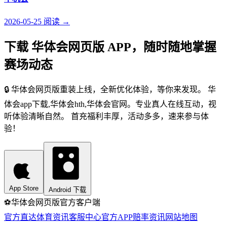
2026-05-25
阅读
→
下载 华体会网页版 APP，随时随地掌握
赛场动态
🔒 华体会网页版重装上线，全新优化体验，等你来发现。 华
体会app下载,华体会hth,华体会官网。专业真人在线互动，视
听体验清晰自然。 首充福利丰厚，活动多多，速来参与体
验！
App Store
Android 下载
⚽️
华体会网页版
官方客户端
官方直达
体育资讯
客服中心
官方APP
赔率资讯
网站地图