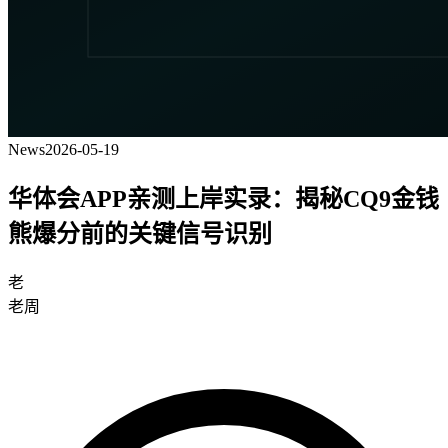
News
2026-05-19
华体会APP亲测上岸实录：揭秘CQ9金钱
熊爆分前的关键信号识别
老
老周