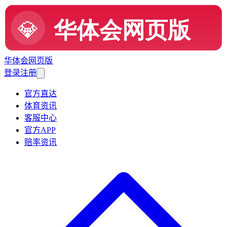
华体会网页版
登录
注册
官方直达
体育资讯
客服中心
官方APP
赔率资讯