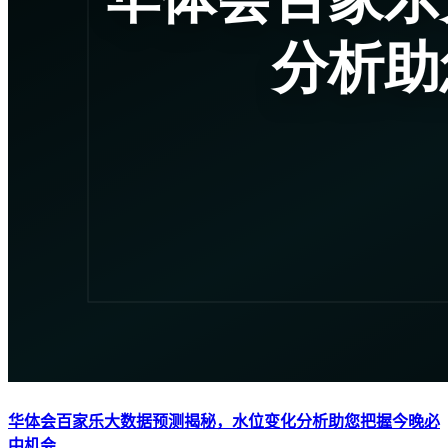
华体会百家乐大数据预测揭秘，水位变化分析助您把握今晚必
中机会