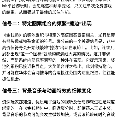
hth平台游玩时，会忽略这种频率变化，只关注单次免费游戏
的结果，从而错过了最佳的加注时机。
信号二：特定图案组合的频繁“擦边”出现
《金钱熊》的奖池累积与特定的高倍图案紧密相关，尤其是带
有熊头像或特殊金币的符号。爆分前的一个关键信号是，这些
高价值符号会开始频繁地“擦边”出现在滚轮上。比如，连续几
局都出现“差一个图标”就能构成满线大奖的情况。这并非偶
然，而是系统内部概率调整的一种外在表现。它提示玩家，奖
池的累积已接近临界点，大奖组合呼之欲出。此刻保持耐心，
并可能在华体会官网推荐的合理投注范围内适度跟进，往往能
抓住机会。
信号三：背景音乐与动画特效的细微变化
资深玩家都知道，优质电子游戏的视听反馈与游戏进程是深度
绑定的。在《金钱熊》中，临近爆分时，即使还未正式中奖，
背景音乐的节奏可能会发生微妙加快，或者滚轮旋转时的音效