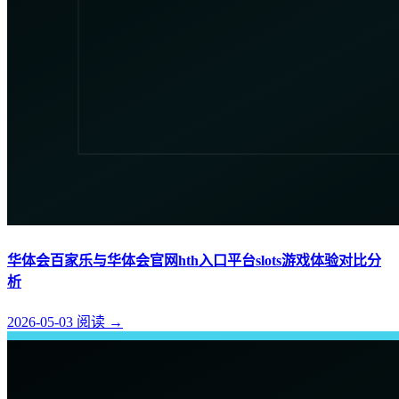
华体会百家乐与华体会官网hth入口平台slots游戏体验对比分
析
2026-05-03
阅读
→