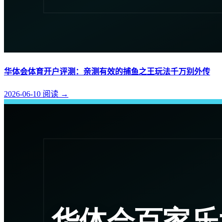
华体会体育开户评测：亲测有效的捕鱼之王玩法千万别外传
2026-06-10
阅读
→