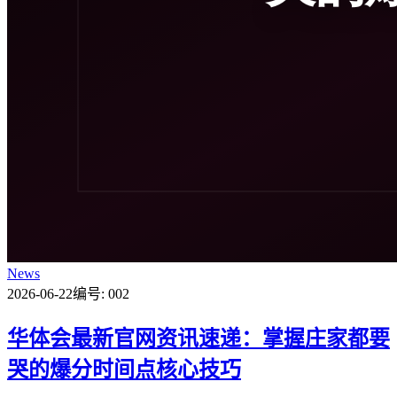
News
2026-06-22
编号: 002
华体会最新官网资讯速递：掌握庄家都要
哭的爆分时间点核心技巧