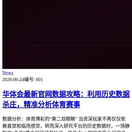
News
2026-06-24
编号: 001
华体会最新官网数据攻略：利用历史数据
杀庄，精准分析体育赛事
数据分析：体育博彩的“第二双眼睛” 当资深玩家不再仅仅依
赖直觉和临场感觉，转而深入研究平台的历史数据时，一场静