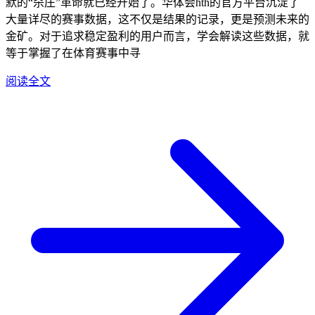
默的“杀庄”革命就已经开始了。华体会hth的官方平台沉淀了
大量详尽的赛事数据，这不仅是结果的记录，更是预测未来的
金矿。对于追求稳定盈利的用户而言，学会解读这些数据，就
等于掌握了在体育赛事中寻
阅读全文