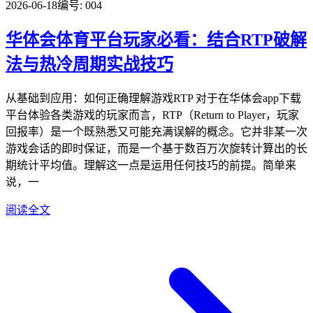
2026-06-18
编号: 004
华体会体育平台玩家必看：结合RTP破解
法与热冷周期实战技巧
从基础到应用：如何正确理解游戏RTP 对于在华体会app下载
平台体验各类游戏的玩家而言，RTP（Return to Player，玩家
回报率）是一个既熟悉又可能充满误解的概念。它并非某一次
游戏会话的即时保证，而是一个基于数百万次旋转计算出的长
期统计平均值。理解这一点是运用任何技巧的前提。简单来
说，一
阅读全文