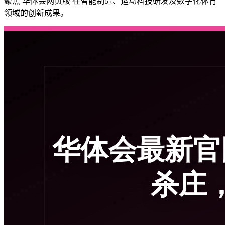
聚焦 华体会网页版 在智能制造、运动科技研发及数字化体育
领域的创新成果。