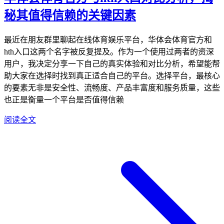
秘其值得信赖的关键因素
最近在朋友群里聊起在线体育娱乐平台，华体会体育官方和
hth入口这两个名字被反复提及。作为一个使用过两者的资深
用户，我决定分享一下自己的真实体验和对比分析，希望能帮
助大家在选择时找到真正适合自己的平台。选择平台，最核心
的要素无非是安全性、流畅度、产品丰富度和服务质量，这些
也正是衡量一个平台是否值得信赖
阅读全文