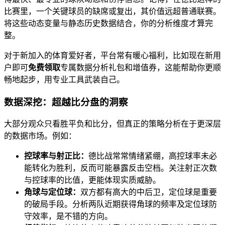
比赛里，一个关键球员的缺席或复出，其价值远超普通联赛。
将这些动态变量与静态历史数据结合，你的分析维度才算完
整。
对于新加入的体育爱好者，平台常有暖心福利，比如现在新用
户即可
免费领取
专属数据分析礼包和增值券，这能帮助你更顺
畅地起步，用专业工具武装自己。
数据深挖：超越比分盘的洞察
大部分观众只看胜平负和比分，但真正的策略分析在于更深层
的数据市场。例如：
控球率与射正比：
德比战常常情绪紧绷，高控球率未必
能转化为胜利，反而可能暴露反击空档。关注射正次数
与控球率的比值，更能体现实质威胁。
角球与定位球：
双方都有高大的中后卫，定位球是重要
的破局手段。分析两队近期获得角球的频率及定位球防
守效率，是不错的方向。