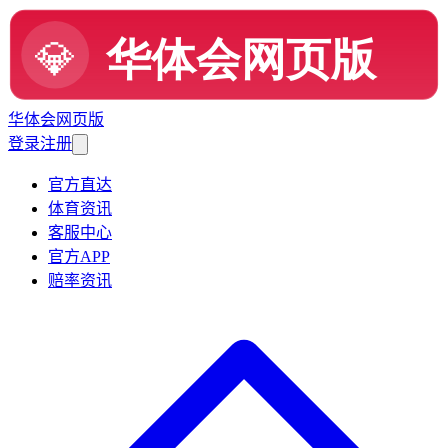
华体会网页版
登录
注册
官方直达
体育资讯
客服中心
官方APP
赔率资讯