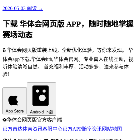
2026-05-03
阅读
→
下载 华体会网页版 APP，随时随地掌握
赛场动态
🔒 华体会网页版重装上线，全新优化体验，等你来发现。 华
体会app下载,华体会hth,华体会官网。专业真人在线互动，视
听体验清晰自然。 首充福利丰厚，活动多多，速来参与体
验！
App Store
Android 下载
⚽️
华体会网页版
官方客户端
官方直达
体育资讯
客服中心
官方APP
赔率资讯
网站地图