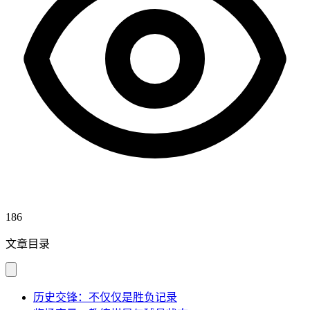
186
文章目录
历史交锋：不仅仅是胜负记录