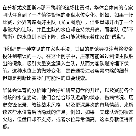
在分析尤文图斯vs那不勒斯的这场比赛时，华体会体育的专家
团队注意到了一些值得警惕的亚盘水位变化。例如，如果一场
比赛，外界普遍看好主队（尤文图斯），但亚盘却开出了一个
非常大的让球，并且主队的水位却在持续升高，而客队（那不
勒斯）的水位则不断下降，这可能就预示着庄家在“诱盘”。
“诱盘”是一种常见的庄家盘手法，其目的是诱导投注者将资金
投注到错误的一方。在这个例子中，庄家可能通过制造主队胜
出的假象，吸引大量资金涌入主队，从而为客队爆冷埋下伏
笔。这种水位上的微妙变化，是普通投注者容易忽略的细节，
但却是判断比赛冷门可能性的重要线索。
华体会体育的分析师们会仔细研究初盘的开出，以及赛前各个
时段的水位变动。他们会结合球队近期的状态、伤病情况、历
史交锋记录、教练战术风格，以及更深层次的市场情绪，来解
读这些水位背后所隐藏的信息。例如，如果一支球队近期状态
火热，但盘口却不支持，或者水位异常偏高，这本身就值得怀
疑。