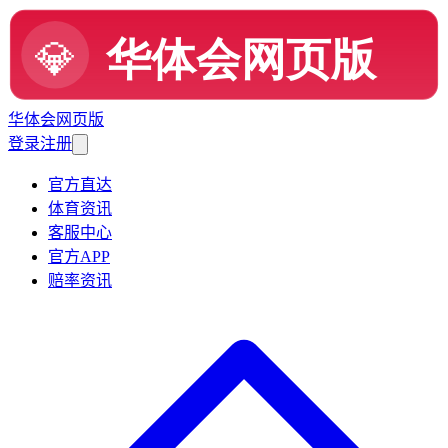
华体会网页版
登录
注册
官方直达
体育资讯
客服中心
官方APP
赔率资讯