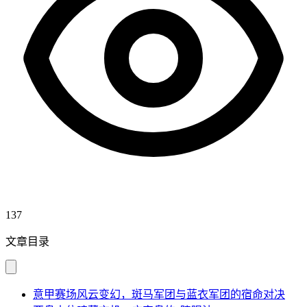
137
文章目录
意甲赛场风云变幻，斑马军团与蓝衣军团的宿命对决