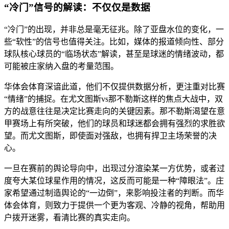
“冷门”信号的解读：不仅仅是数据
“冷门”的出现，并非总是毫无征兆。除了亚盘水位的变化，一
些“软性”的信号也值得关注。比如，媒体的报道倾向性、部分
球队核心球员的“临场状态”解读，甚至是球迷的情绪波动，都
可能被庄家纳入盘的考量范围。
华体会体育深谙此道，他们不仅提供数据分析，更注重对比赛
“情绪”的捕捉。在尤文图斯vs那不勒斯这样的焦点大战中，双
方的战意往往是决定比赛走向的关键因素。那不勒斯渴望在意
甲赛场上有所突破，他们的球员和球迷都会拥有强烈的求胜欲
望。而尤文图斯，即使面对强敌，也拥有捍卫主场荣誉的决
心。
一旦在赛前的舆论导向中，出现过分渲染某一方优势，或者过
度夸大某位球星作用的情况，这反而可能是一种“障眼法”。庄
家希望通过制造舆论的“一边倒”，来影响投注者的判断。而华
体会体育，则致力于提供一个更为客观、冷静的视角，帮助用
户拨开迷雾，看清比赛的真实走向。