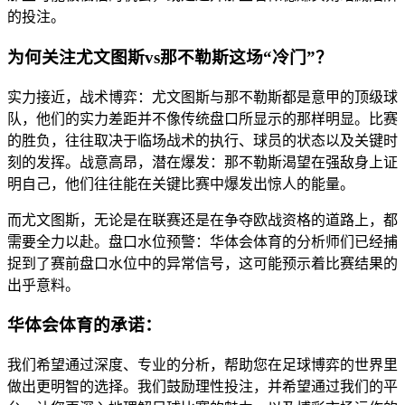
的投注。
为何关注尤文图斯vs那不勒斯这场“冷门”？
实力接近，战术博弈：尤文图斯与那不勒斯都是意甲的顶级球
队，他们的实力差距并不像传统盘口所显示的那样明显。比赛
的胜负，往往取决于临场战术的执行、球员的状态以及关键时
刻的发挥。战意高昂，潜在爆发：那不勒斯渴望在强敌身上证
明自己，他们往往能在关键比赛中爆发出惊人的能量。
而尤文图斯，无论是在联赛还是在争夺欧战资格的道路上，都
需要全力以赴。盘口水位预警：华体会体育的分析师们已经捕
捉到了赛前盘口水位中的异常信号，这可能预示着比赛结果的
出乎意料。
华体会体育的承诺：
我们希望通过深度、专业的分析，帮助您在足球博弈的世界里
做出更明智的选择。我们鼓励理性投注，并希望通过我们的平