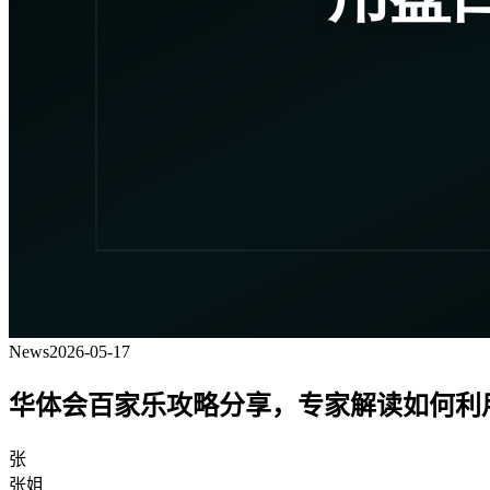
News
2026-05-17
华体会百家乐攻略分享，专家解读如何利
张
张姐